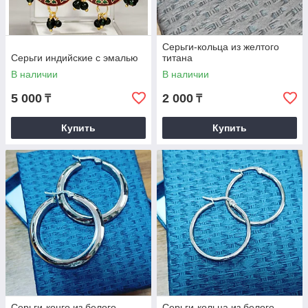
Серьги-кольца из желтого
Серьги индийские с эмалью
титана
В наличии
В наличии
5 000
2 000
₸
₸
Купить
Купить
Серьги-конго из белого
Серьги-кольца из белого