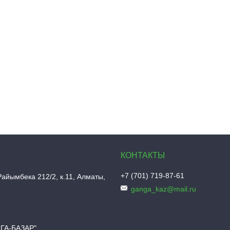
+7 (701) 719-87-61
Райымбека 212/2, к.11, Алматы,
ganga_kaz@mail.ru
НГА-БАЗАР"