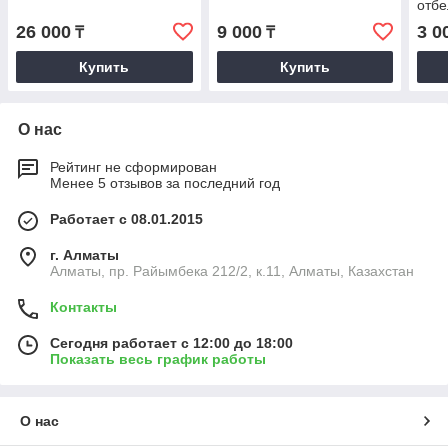
отб
лица
26 000
9 000
3 0
₸
₸
ингр
Купить
Купить
О нас
Рейтинг не сформирован
Менее 5 отзывов за последний год
Работает с 08.01.2015
г. Алматы
Алматы, пр. Райымбека 212/2, к.11, Алматы, Казахстан
Контакты
Сегодня работает с 12:00 до 18:00
Показать весь график работы
О нас