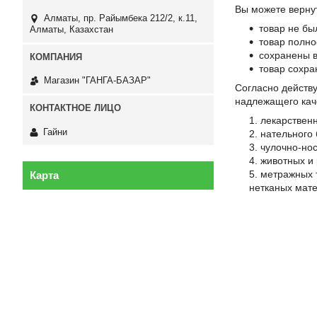
Вы можете вернут
Алматы, пр. Райымбека 212/2, к.11,
товар не бы
Алматы, Казахстан
товар полно
сохранены в
товар сохра
Магазин "ГАНГА-БАЗАР"
Согласно дейст
надлежащего кач
лекарственн
Гайни
нательного 
чулочно-но
животных и 
метражных т
Карта
нетканых мате