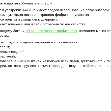
ь товар или обменять его, если:
л в употреблении и не имеет следов использования потребителем: ца
стью укомплектован и сохранена фабричная упаковка;
се ярлыки и заводская маркировка;
няет товарный вид и свои потребительские свойства.
вующему Закону
«О защите прав потребителей»
, компания может о
ества:
ых средств, изделий медицинского назначения;
белья;
сочных изделий;
растений;
оваров, а именно тканей из волокон всех видов, трикотажного и га
риалов, лент, кружева, тесьмы, проводов, шнуров, кабелей, линолеу