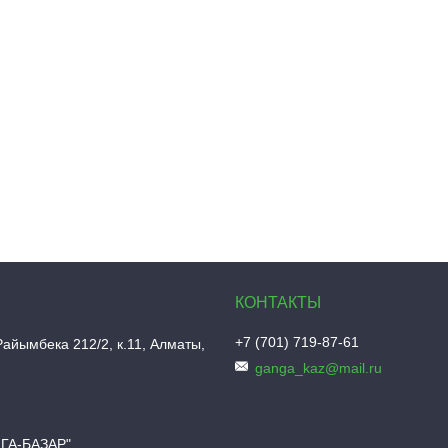
+7 (701) 719-87-61
Райымбека 212/2, к.11, Алматы,
ganga_kaz@mail.ru
НГА-БАЗАР"