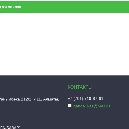
ля заказа
+7 (701) 719-87-61
Райымбека 212/2, к.11, Алматы,
ganga_kaz@mail.ru
НГА-БАЗАР"