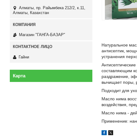
Алматы, пр. Райымбека 212/2, к.11,
Алматы, Казахстан
Магазин "ГАНГА-БАЗАР"
Натуральное мас
антисептик, мощн
устранения перх
Гайни
Антисептические
составляющим ко
Карта
раздражение, эфф
вычищает поры, р
Подходит для ухо
Масло нима восс
воздействия, пре
Масло нима - де
Применение: нано