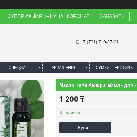
СУПЕР АКЦИЯ 1+1 ХНА "КОРОНА"
ЗАКАЗАТЬ
+7 (701) 719-87-61
СПЕЦИИ
УКРАШЕНИЯ
СУМКИ, ТЕКСТИЛЬ
Масло Нима Аюшри, 60 мл - для к
1 200 ₸
В наличии
Купить