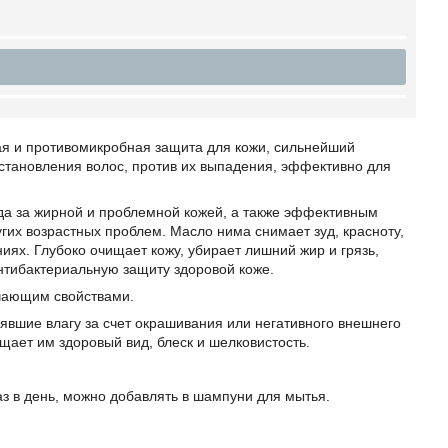
я и противомикробная защита для кожи, сильнейший
сстановления волос, против их выпадения, эффективно для
да за жирной и проблемной кожей, а также эффективным
гих возрастных проблем. Масло нима снимает зуд, красноту,
иях. Глубоко очищает кожу, убирает лишний жир и грязь,
нтибактериальную защиту здоровой коже.
чающим свойствами.
явшие влагу за счет окрашивания или негативного внешнего
ает им здоровый вид, блеск и шелковистость.
раз в день, можно добавлять в шампуни для мытья.