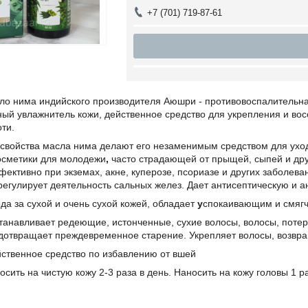
+7 (701) 719-87-61
ло нима индийского производителя Аюшри - противовоспалительна
ый увлажнитель кожи, действенное средство для укрепления и во
оти.
 свойства масла нима делают его незаменимым средством для ухо
сметики для молодежи
,
часто страдающей
от прыщей, сыпей и дру
ективно при экземах, акне, куперозе, псориазе и других заболеван
егулирует деятельность сальных желез. Дает антисептическую и а
да за сухой и очень сухой кожей, обладает
у
спокаивающим и смяг
танавливает редеющие, истонченные, сухие волосы, волосы, потер
дотвращает преждевременное старение. Укрепляет волосы, возвращ
йственное средство по избавлению от вшей
сить на чистую кожу 2-3 раза в день. Наносить на кожу головы 1 