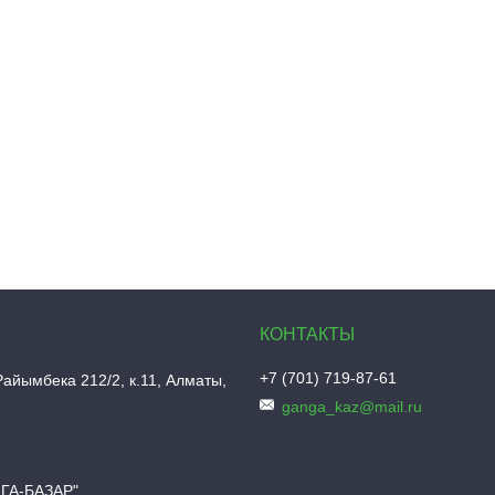
+7 (701) 719-87-61
Райымбека 212/2, к.11, Алматы,
ganga_kaz@mail.ru
НГА-БАЗАР"