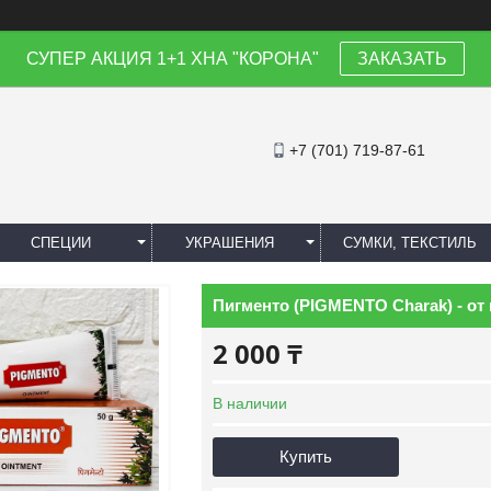
СУПЕР АКЦИЯ 1+1 ХНА "КОРОНА"
ЗАКАЗАТЬ
+7 (701) 719-87-61
СПЕЦИИ
УКРАШЕНИЯ
СУМКИ, ТЕКСТИЛЬ
Пигменто (PIGMENTO Сharak) - от 
2 000 ₸
В наличии
Купить