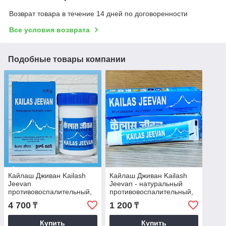
Возврат товара в течение 14 дней по договоренности
Все условия возврата
Подобные товары компании
Кайлаш Дживан Kailash
Кайлаш Дживан Kailash
Jeevan
Jeevan - натуральный
противовоспалительный,
противовоспалительный,
антисептический,
антисептический,
4 700
1 200
₸
₸
заживляющий крем, 120
заживляющий крем, 20 гр
гр
Купить
Купить