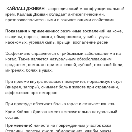
КАЙЛАШ ДЖИВАН
- аюрведический многофункциональный
крем. Кайлаш Дживан обладает антисептическими,
противовоспалительными и заживляющими свойствами.
Показания к применению:
различные воспалений на коже,
ссадины, порезы, ожоги, обморожения, ушибы, укусы
насекомых, угревая сыпь, прыщи, воспаление десен.
Эффективно справляется с грибковыми заболеваниями на
ногах. Также является натуральным обезболивающим
средством, помогает при мышечной, зубной, головной боли,
мигренях, болях в ушах.
При приеме внутрь повышает иммунитет, нормализует стул
(диарея, запоры), снимает боль в животе при отравлении,
эффективен при геморрое.
При простуде облегчает боль в горле и смягчает кашель.
Крем Кайлаш Дживан имеет исключительно натуральный
состав.
Применение:
нанести на повреждённый участок кожи
(ссадины, порезы, ожоги, обморожения, ушибы, укусы