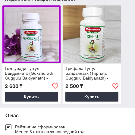
Гокшуради Гуггул
Трифала Гуггул
Байдьянатх (Gokshuradi
Байдьянатх (Triphala
Guggulu Baidyanath) -
Guggulu Baidyanath) -
здоровье почек, подагра,
очищение организма для
2 600
2 500
₸
₸
камни в почках, 80 таб
здоровья и красоты, 80
таб
Купить
Купить
О нас
Рейтинг не сформирован
Менее 5 отзывов за последний год