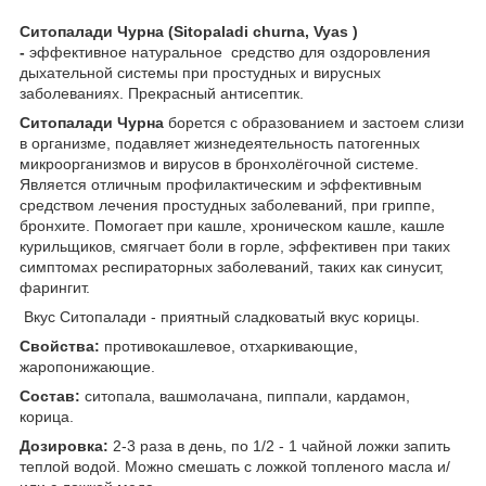
Ситопалади Чурна (Sitopaladi churna, Vyas )
-
эффективное натуральное средство для оздоровления
дыхательной системы при простудных и вирусных
заболеваниях. Прекрасный антисептик.
Ситопалади Чурна
борется с образованием и застоем слизи
в организме, подавляет жизнедеятельность патогенных
микроорганизмов и вирусов в бронхолёгочной системе.
Является отличным профилактическим и эффективным
средством лечения простудных заболеваний, при гриппе,
бронхите. Помогает при кашле, хроническом кашле, кашле
курильщиков, смягчает боли в горле, эффективен при таких
симптомах респираторных заболеваний, таких как синусит,
фарингит.
Вкус Ситопалади - приятный сладковатый вкус корицы.
Свойства:
противокашлевое, отхаркивающие,
жаропонижающие.
Состав:
ситопала, вашмолачана, пиппали, кардамон,
корица.
Дозировка:
2-3 раза в день, по 1/2 - 1 чайной ложки запить
теплой водой. Можно смешать с ложкой топленого масла и/