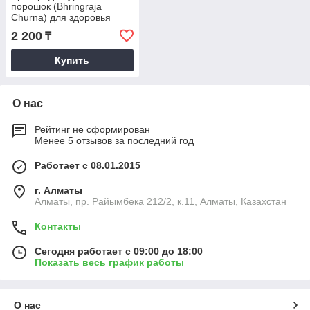
порошок (Bhringraja
Churna) для здоровья
волос, от облысения, 100
2 200
₸
гр
Купить
О нас
Рейтинг не сформирован
Менее 5 отзывов за последний год
Работает с 08.01.2015
г. Алматы
Алматы, пр. Райымбека 212/2, к.11, Алматы, Казахстан
Контакты
Сегодня работает с 09:00 до 18:00
Показать весь график работы
О нас