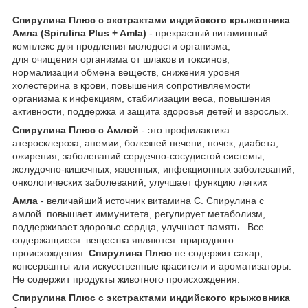
Спирулина Плюс с экстрактами индийского крыжовника
Амла (Spirulina Plus + Amla)
- прекрасный витаминный
комплекс для продления молодости организма,
для очищения организма от шлаков и токсинов,
нормализации обмена веществ, снижения уровня
холестерина в крови, повышения сопротивляемости
организма к инфекциям, стабилизации веса, повышения
активности, поддержка и защита здоровья детей и взрослых.
Спирулина Плюс с Амлой
- это профилактика
атеросклероза, анемии, болезней печени, почек, диабета,
ожирения, заболеваний сердечно-сосудистой системы,
желудочно-кишечных, язвенных, инфекционных заболеваний,
онкологических заболеваний, улучшает функцию легких
Амла
- величайший источник витамина С. Спирулина с
амлой повышает иммунитета, регулирует метаболизм,
поддерживает здоровье сердца, улучшает память.. Все
содержащиеся вещества являются природного
происхождения.
Спирулина Плюс
не содержит сахар,
консерванты или искусственные красители и ароматизаторы.
Не содержит продукты животного происхождения.
Спирулина Плюс с экстрактами индийского крыжовника