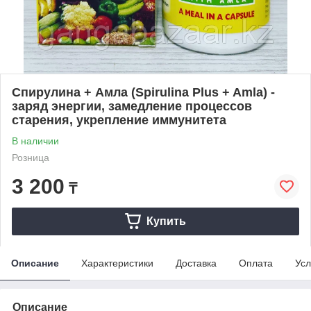
Спирулина + Амла (Spirulina Plus + Amla) -
заряд энергии, замедление процессов
старения, укрепление иммунитета
В наличии
Розница
3 200
₸
Купить
Описание
Характеристики
Доставка
Оплата
Усл
Описание