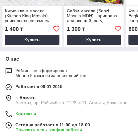
Китчен кинг масала
Сабзи масала (Sabzi
Фиш 
(Kitchen King Masala)
Masala MDH) - приправа
Eagl
универсальная смесь
для овощей, рагу,
спец
специй, 100гр
овощей, 100 гр
1 400
1 300
800
₸
₸
Купить
Купить
О нас
Рейтинг не сформирован
Менее 5 отзывов за последний год
Работает с 08.01.2015
г. Алматы
Алматы, пр. Райымбека 212/2, к.11, Алматы, Казахстан
Контакты
Сегодня работает с 11:00 до 18:00
Показать весь график работы