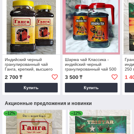
Индийский черный
Шарма чай Классика -
Гра
гранулированный чай
индийский черный
инди
Ганга, крепкий, высшего
гранулированный чай 500
250 
сорта, без красителей,
гр
2 700
3 500
1 4
₸
₸
500 гр
Купить
Купить
Акционные предложения и новинки
–12%
–12%