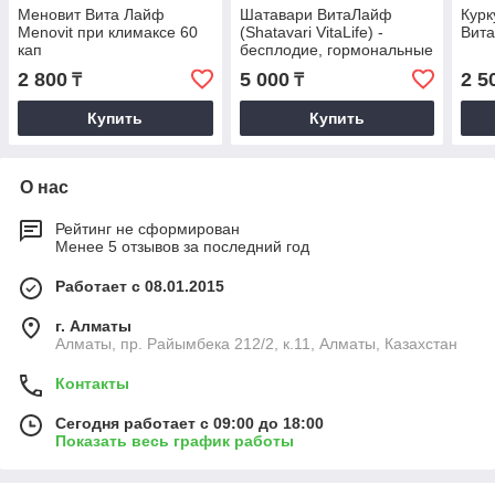
Меновит Вита Лайф
Шатавари ВитаЛайф
Курк
Menovit при климаксе 60
(Shatavari VitaLife) -
Вита
кап
бесплодие, гормональные
нарушения, для лактации,
2 800
5 000
2 5
₸
₸
60 кап по 490 мг
Купить
Купить
О нас
Рейтинг не сформирован
Менее 5 отзывов за последний год
Работает с 08.01.2015
г. Алматы
Алматы, пр. Райымбека 212/2, к.11, Алматы, Казахстан
Контакты
Сегодня работает с 09:00 до 18:00
Показать весь график работы