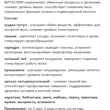
ВИТАСЛИМ нормализует обменные процессы в организме,
снижает уровень жиров, способствует снижению веса,
нормализует функции печени и поджелудочной кислоты.
Состав:
шудха гуггул
- улучшает обмен веществ, эффективен для
контроля веса, снижает уровень холестерина
ласуна
- укрепляет сосуды, понижает холестерин в крови,
стимулирует кровообращение
харидра
- антиоксидант, выводит токсины, устраняет
метеоризм, восстанавливает микрофлору кишечника
зеленый чай -
ускоряет похудение, замедляет старение,
стимулирует работу мозга
врикшамла
- улучшает пищеварение, уменьшает аппетит,
контролирует уровень холестерина
циссус четырехугольный
- снижает лишний вес,
способствует профилактике ожирения, поддерживает
здоровье суставов и костной ткани
харитаки, бибхитаки, амла, имбирь, перец, пажитник,
мумие, нагармота, агниманта
Применение:
по 2 капс 2 раза в день после еды