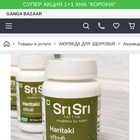
СУПЕР АКЦИЯ 1+1 ХНА "КОРОНА"
GANGA BAZAAR
Товары и услуги
АЮРВЕДА ДЛЯ ЗДОРОВЬЯ
Аюрведа