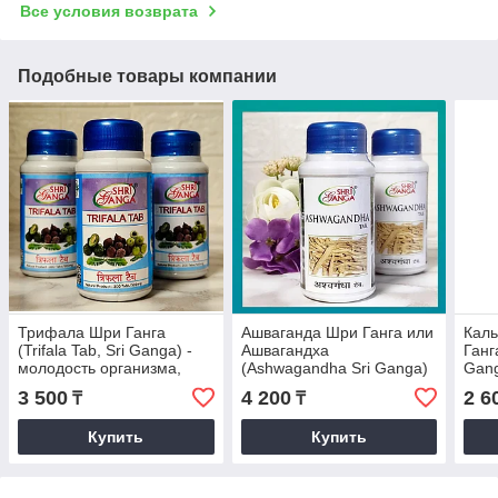
Все условия возврата
Подобные товары компании
Трифала Шри Ганга
Ашваганда Шри Ганга или
Каль
(Trifala Tab, Sri Ganga) -
Ашвагандха
Ганг
молодость организма,
(Ashwagandha Sri Ganga)
Gang
очищение, омоложение,
- энергия, сила,
каль
3 500
4 200
2 6
₸
₸
оздоровление, 200 таб
выносливость, здоровье,
120 таб
Купить
Купить