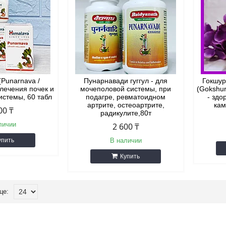
(Punarnava /
Пунарнавади гуггул - для
Гокшур
 лечения почек и
мочеполовой системы, при
(Gokshur
истемы, 60 табл
подагре, ревматоидном
- здо
артрите, остеоартрите,
кам
00 ₸
радикулите,80т
личии
2 600 ₸
упить
В наличии
Купить