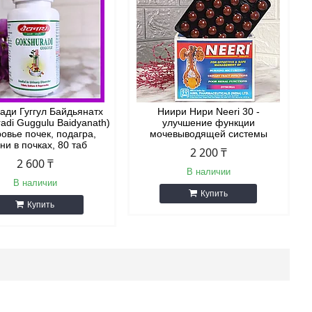
ади Гуггул Байдьянатх
Ниири Нири Neeri 30 -
adi Guggulu Baidyanath)
улучшение функции
ровье почек, подагра,
мочевыводящей системы
ни в почках, 80 таб
2 200 ₸
2 600 ₸
В наличии
В наличии
Купить
Купить