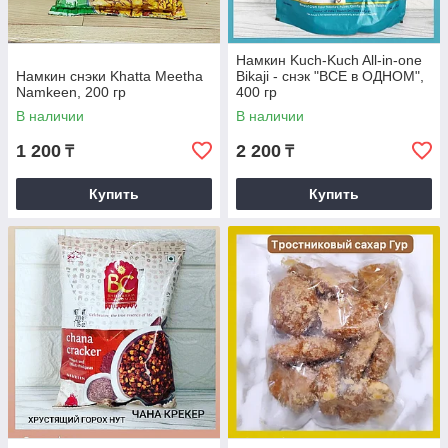
Намкин Kuch-Kuch All-in-one
Намкин снэки Khatta Meetha
Bikaji - снэк "ВСЕ в ОДНОМ",
Namkeen, 200 гр
400 гр
В наличии
В наличии
1 200
2 200
₸
₸
Купить
Купить