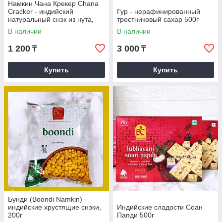
Намкин Чана Крекер Chana
Cracker - индийский
Гур - нерафинированный
натуральный снэк из нута,
тростниковый сахар 500г
200 гр
В наличии
В наличии
1 200
3 000
₸
₸
Купить
Купить
Бунди (Boondi Namkin) -
индийские хрустящие снэки,
Индийские сладости Соан
200г
Папди 500г